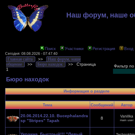
Наш форум, наше 
Поиск
Участники
Регистрация
Вход
Сегодня: 08.08.2026 - 07:47:40
>>
Главная сайта
Наш форум, наше
>>
>>
Страница
общение
Бюро находок
Фильтр по
1
Бюро находок
Информация о разделе
Тема
Cообщений
Автор
20.06.2014.22.10. Bucephalandra
Vanillka
8
sp "Stripes" Tapah
main user
Украина. Быстрый!!! "Левый
Technoklim