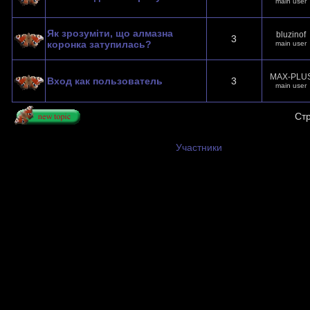
main user
Як зрозуміти, що алмазна
bluzinof
3
коронка затупилась?
main user
MAX-PLU
Вход как пользователь
3
main user
Ст
Участники