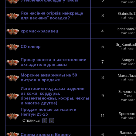
Утеплення фасадів у Києві
3
main user
Яке насіння огірків найкраще
Gabrielle1
3
для весняної посадки?
main user
bricehans
хромис-красавец
4
main user
Sr_Kamikad
CD плеер
5
main user
Прошу совета в изготовлении
Sanges
7
охладителя для аквы
main user
Морские аквариумы на 50
Мама Лиз
3
литров в продаже
main user
Изготовим под заказ изделия
Зеленкин
из кожи, кордуры,
9
Тося
брезента(ножны, кофры, чехлы
main user
и многое другое)
Продам новые запчасти к
Нептун 23-25
Бровченк
11
main user
Страницы:
1
2
Ланвеста
Своим ходом в Европу.
6