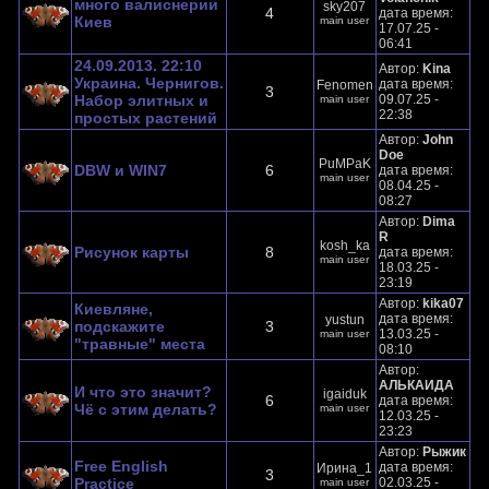
много валиснерии
sky207
4
дата время:
Киев
main user
17.07.25 -
06:41
24.09.2013. 22:10
Автор:
Kina
Украина. Чернигов.
дата время:
Fenomen
3
Набор элитных и
09.07.25 -
main user
22:38
простых растений
Автор:
John
Doe
PuMPaK
DBW и WIN7
6
дата время:
main user
08.04.25 -
08:27
Автор:
Dima
R
kosh_ka
Рисунок карты
8
дата время:
main user
18.03.25 -
23:19
Автор:
kika07
Киевляне,
дата время:
yustun
подскажите
3
13.03.25 -
main user
"травные" места
08:10
Автор:
АЛЬКАИДА
И что это значит?
igaiduk
6
дата время:
Чё с этим делать?
main user
12.03.25 -
23:23
Автор:
Рыжик
Free English
дата время:
Ирина_1
3
Practice
02.03.25 -
main user