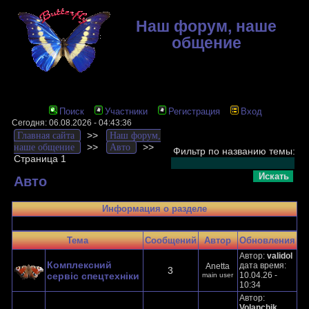
Наш форум, наше
общение
Поиск
Участники
Регистрация
Вход
Сегодня: 06.08.2026 - 04:43:36
>>
Главная сайта
Наш форум,
>>
>>
наше общение
Авто
Фильтр по названию темы:
Страница 1
Авто
Информация о разделе
Тема
Cообщений
Автор
Обновления
Автор:
validol
Комплексний
дата время:
Anetta
3
сервіс спецтехніки
10.04.26 -
main user
10:34
Автор:
Volanchik