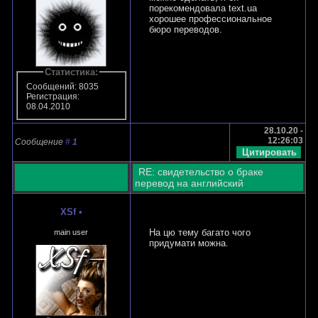
порекомендовала text.ua
хорошее профессиональное
бюро переводов.
Статистика:
Сообщений: 8035
Регистрация:
08.04.2010
28.10.20 -
12:26:03
Сообщение
#
1
RE: свидетельство о браке
перевод на английский
XSf
•
На цю тему багато чого
main user
придумати можна.