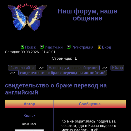
Наш форум, наше
общение
Поиск
Участники
Регистрация
Вход
Сегодня: 09.08.2026 - 11:40:01
Страницы:
1
>>
>>
Главная сайта
Наш форум, наше общение
Юмор
>>
свидетельство о браке перевод на английский
свидетельство о браке перевод на
английский
Автор
Сообщение
Хель
•
Ко мне обратилась подруга за
main user
советом, где в Киеве недорого
можно сделать, я ей