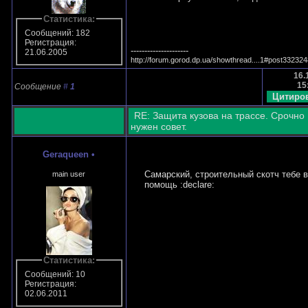
Статистика:
Сообщений: 182
Регистрация:
---------------------
21.06.2005
http://forum.gorod.dp.ua/showthread....1#post33232
16.
15
Сообщение
#
1
RE: Защита кузова на трассе. Срочно
нужен совет.
Geraqueen
•
Самарский, строительный скотч тебе в
main user
помощь :declare:
Статистика:
Сообщений: 10
Регистрация:
02.06.2011