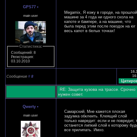
GPS77
•
Megamix, Я езжу в городе, на прошлой
main user
машине за 4 года ни одного скола на
капоте и бампере, а на машине, что
была перед этим после поездок на юг
весь капот в белых точках!
Статистика:
Сообщений: 8
Регистрация:
03.10.2010
16.
16
Сообщение
#
8
RE: Защита кузова на трассе. Срочно
нужен совет.
Qwerty
•
Самарский, Мне кажется плохая
main user
задумка обклеить. Клеящий слой
только навредит: если и не повредит, 
останется липкий слой к которому буд
все прилипать. Имхо.