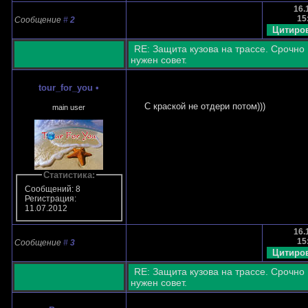
16.
15
Сообщение
#
2
RE: Защита кузова на трассе. Срочно
нужен совет.
tour_for_you
•
С краской не отдери потом)))
main user
Статистика:
Сообщений: 8
Регистрация:
11.07.2012
16.
15
Сообщение
#
3
RE: Защита кузова на трассе. Срочно
нужен совет.