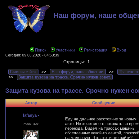
Наш форум, наше обще
Поиск
Участники
Регистрация
Вход
Сегодня: 09.08.2026 - 04:53:39
Страницы:
1
>>
>>
Главная сайта
Наш форум, наше общение
Транспорт
>>
Защита кузова на трассе. Срочно нужен совет.
Защита кузова на трассе. Срочно нужен со
Автор
Сообщение
lafanya
•
Еду на дальнее расстояние за новым
авто. Не хочется его покоцать во врем
main user
переезда. Видел на трассах машины
облепленные какой-то лентой, похоже
на малярную. Что это, и где найти?