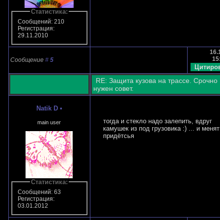
Статистика:
Сообщений: 210
Регистрация:
29.11.2010
16.
15
Сообщение
#
5
RE: Защита кузова на трассе. Срочно
нужен совет.
Natik D
•
тогда и стекло надо залепить, вдруг
main user
камушек из под грузовика :) ... и менят
придётсья
Статистика:
Сообщений: 63
Регистрация:
03.01.2012