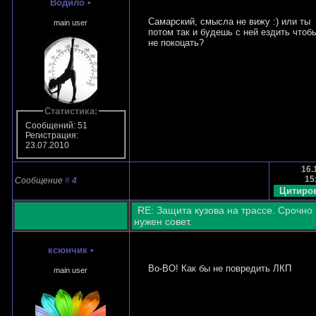
Водило
•
Самарский, смысла не вижу :) или ты
main user
потом так и будешь с ней ездить чтоб
не покоцать?
Статистика:
Сообщений: 51
Регистрация:
23.07.2010
16.
15
Сообщение
#
4
RE: Защита кузова на трассе. Срочно
нужен совет.
ксюнчик
•
Во-ВО! Как бы не повредить ЛКП
main user