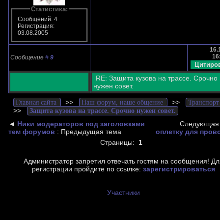
Статистика:
Сообщений: 4
Регистрация:
03.08.2005
16.
16
Сообщение
#
9
RE: Защита кузова на трассе. Срочно
нужен совет.
>>
>>
Главная сайта
Наш форум, наше общение
Транспорт
>>
Защита кузова на трассе. Срочно нужен совет.
◄
Ники модераторов под заголовками
Следующая 
тем форумов
: Предыдущая тема
оплетку для пров
Страницы:
1
Администратор запретил отвечать гостям на сообщения! Дл
регистрации пройдите по ссылке:
зарегистрироваться
Участники