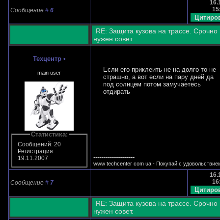
16.
15
Сообщение
#
6
RE: Защита кузова на трассе. Срочно
нужен совет.
Техцентр
•
Если его приклеить не на долго то не
main user
страшно, а вот если на пару дней да
под солнцем потом замучаетесь
отдирать
Статистика:
Сообщений: 20
Регистрация:
---------------------
19.11.2007
www techcenter com ua - Покупай с удовольствием
16.
16
Сообщение
#
7
RE: Защита кузова на трассе. Срочно
нужен совет.