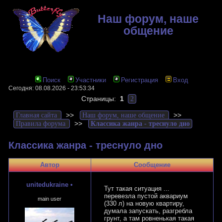
Наш форум, наше
общение
Поиск
Участники
Регистрация
Вход
Сегодня: 08.08.2026 - 23:53:34
Страницы:
1
2
>>
>>
Главная сайта
Наш форум, наше общение
>>
Правила форума
Классика жанра - треснуло дно
Классика жанра - треснуло дно
Автор
Сообщение
unitedukraine
•
Тут такая ситуация ...
перевезла пустой аквариум
main user
(330 л) на новую квартиру,
думала запускать, разгребла
грунт, а там ровненькая такая