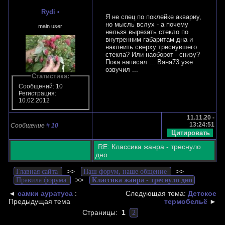
Rydi
•
Я не спец по поклейке аквариу,
но мысль вслух - а почему
main user
нельзя вырезать стекло по
внутренним габаритам дна и
наклеить сверху треснувшего
стекла? Или наоборот - снизу?
Пока написал ... Ваня73 уже
озвучил ...
Статистика:
Сообщений: 10
Регистрация:
10.02.2012
11.11.20 -
13:24:51
Сообщение
#
10
RE: Классика жанра - треснуло
дно
>>
>>
Главная сайта
Наш форум, наше общение
>>
Правила форума
Классика жанра - треснуло дно
◄
самки ауратуса
:
Следующая тема:
Детское
Предыдущая тема
термобельё
►
Страницы:
1
2