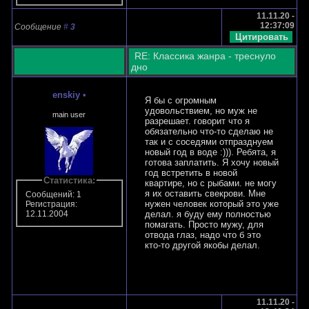
11.11.20 -
12:37:09
Сообщение
#
3
RE: Классика жанра - треснуло
дно
enskiy
•
Я бы с огромным
удовольствием, но муж не
main user
разрешает. говорит что я
обязательно что-то сделаю не
так и с соседями отпразднуем
новый год в воде :))). Ребята, я
готова заплатить. Я хочу новый
год встретить в новой
Статистика:
квартире, но с рыбами. не могу
я их оставить свекрови. Мне
Сообщений: 1
нужен человек который это уже
Регистрация:
делал. я буду ему полностью
12.11.2004
помагать. Просто мужу, для
отвода глаз, надо что б это
кто-то другой якобы делал.
11.11.20 -