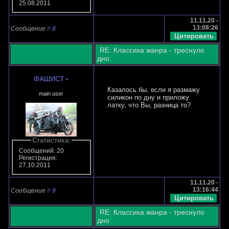
25.08.2011
11.11.20 -
13:08:26
Сообщение
#
8
RE: Классика жанра - треснуло
дно
ФАШИСТ
•
Казалось бы, если я размажу
main user
силикон по дну и приложу
латку, что Вы, разница то?
Статистика:
Сообщений: 20
Регистрация:
27.10.2011
11.11.20 -
13:16:44
Сообщение
#
9
RE: Классика жанра - треснуло
дно