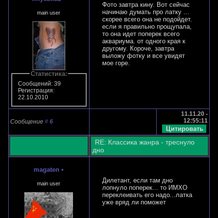
Фото завтра кину. Вот сейчас
начинаю думать про латку ...
main user
скорее всего она не подойдет.
если я правильно прощупала,
то она идет поперек всего
аквариума. от одного края к
другому. Короче, завтра
выложу фотку и все увидят
мое горе.
Статистика:
Сообщений: 39
Регистрация:
22.10.2010
11.11.20 -
12:55:11
Сообщение
#
6
RE: Классика жанра - треснуло
дно
magaten
•
Дилетант, если там дно
main user
лопнуло поперек... то ИМХО
переклеивать его надо...латка
уже вряд ли поможет