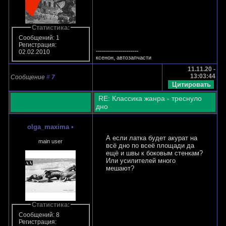
Статистика:
Сообщений: 1
Регистрация:
---------------------
02.02.2010
ксенон, автозапчасти
11.11.20 -
13:03:44
Сообщение
#
7
RE: Классика жанра - треснуло
дно
olga_maxima
•
А если латка будет акурат на
main user
всё дно по всеё площади да
ещё и швы к боковым стенкам?
Или усилителей много
мешают?
Статистика:
Сообщений: 8
Регистрация: