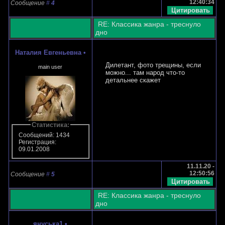
12:40:34
Сообщение
#
4
RE: Классика жанра - треснуло
дно
Наталия Евгеньевна
•
Дилетант, фото трещины, если
main user
можно... там народ что-то
детальнее скажет
Статистика:
Сообщений: 1434
Регистрация:
09.01.2008
11.11.20 -
12:50:56
Сообщение
#
5
RE: Классика жанра - треснуло
дно
януська1
•