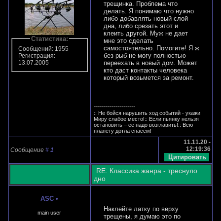
трещинка. Проблема что
делать. Я понимаю что нужно
либо добавлять новый слой
дна, либо срезать этот и
клеить другой. Муж не дает
Статистика:
мне это сделать
самостоятельно. Помогите! Я ж
Сообщений: 1955
без рыб не могу полностью
Регистрация:
переехать в новый дом. Может
13.07.2005
кто даст контакты человека
который возьмется за ремонт.
---------------------
:: Не бойся нарушить ход событий - укажи
Миру слабое место!:: Если пьянку нельзя
остановить – ее надо возглавить!:: Всю
планету дотла спасем!
11.11.20 -
12:19:36
Сообщение
#
1
RE: Классика жанра - треснуло
дно
ASC
•
Наклейте латку по верху
main user
трещены, я думаю это по